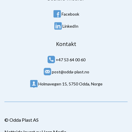
Facebook
LinkedIn
Kontakt
+47 53 64 00 60
post@odda-plast.no
Holmavegen 15, 5750 Odda, Norge
© Odda Plast AS
Nettside levert av Horn Media