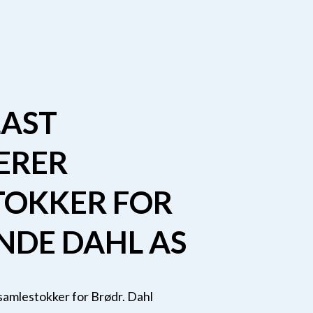
LAST
ERER
TOKKER FOR
NDE DAHL AS
samlestokker for Brødr. Dahl