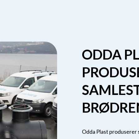
ODDA P
PRODUS
SAMLES
BRØDRE
Odda Plast produserer 