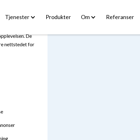
Tjenester
Produkter
Om
Referanser
opplevelsen. De
re nettstedet for
se
nnonser
ning