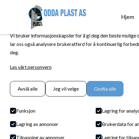
INFORMASJONSKAPSLER
Hjem
Vi bruker informasjonskapsler for å gi deg den beste mulige 
lar oss også analysere brukeratferd for å kontinuerlig forbed
deg.
Les vårt personvern
Avslå alle
Jeg vil velge
Godta alle
Funksjon
Lagring for analy
Lagring av annonser
Brukerdata for a
Tilpasning av annonser
Lagring for tilpas