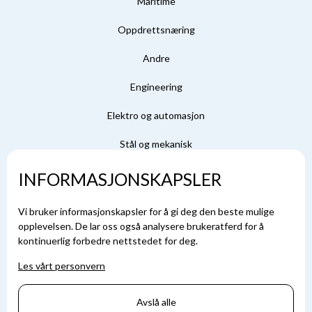
Maritime
Oppdrettsnæring
Andre
Engineering
Elektro og automasjon
Stål og mekanisk
INFORMASJONSKAPSLER
Sosiale medier
Vi bruker informasjonskapsler for å gi deg den beste mulige
Facebook
opplevelsen. De lar oss også analysere brukeratferd for å
kontinuerlig forbedre nettstedet for deg.
LinkedIn
Les vårt personvern
Kontakt
Avslå alle