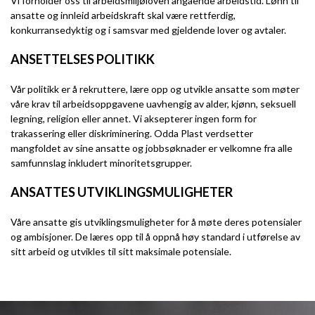
Vi forholder oss til arbeidsmiljøloven angående arbeidstid. Lønn til
ansatte og innleid arbeidskraft skal være rettferdig,
konkurransedyktig og i samsvar med gjeldende lover og avtaler.
ANSETTELSES POLITIKK
Vår politikk er å rekruttere, lære opp og utvikle ansatte som møter
våre krav til arbeidsoppgavene uavhengig av alder, kjønn, seksuell
legning, religion eller annet. Vi aksepterer ingen form for
trakassering eller diskriminering. Odda Plast verdsetter
mangfoldet av sine ansatte og jobbsøknader er velkomne fra alle
samfunnslag inkludert minoritetsgrupper.
ANSATTES UTVIKLINGSMULIGHETER
Våre ansatte gis utviklingsmuligheter for å møte deres potensialer
og ambisjoner. De læres opp til å oppnå høy standard i utførelse av
sitt arbeid og utvikles til sitt maksimale potensiale.