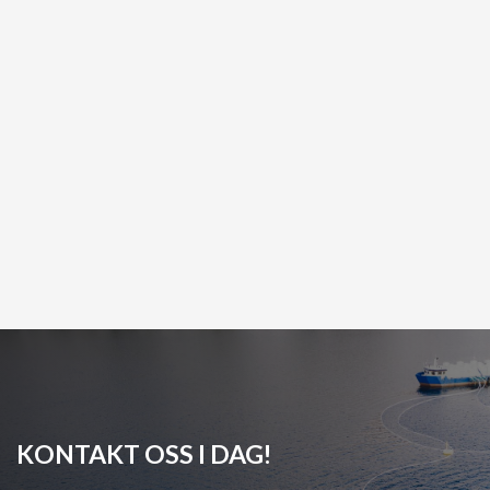
ombord på rigg
Fylkesordfører og
ordfører på besøk
På oppdrag for PSW
Onsdag 10.10.18 fikk vi
Technology har Odda
lunsjvisitt av
Plast og Olimb skiftet ut
Fylkesordfører Anne
og relinet Cu/Ni-rør med
Gine Hestetun og
GRE (Epoksy)
ordfører i Odda Roald
Les mer
Aga Haug.
Les mer
KONTAKT OSS I DAG!