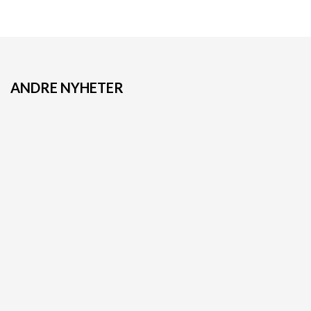
ANDRE NYHETER
Sjøsetting av 220m3
Varmepumper
lastebøye for fiskeslam
selges og