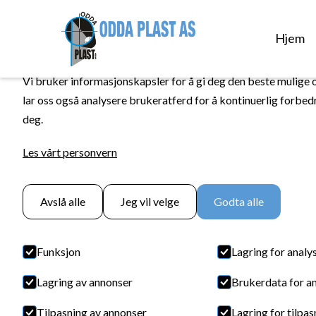
INFORMASJONSKAPSLER
Hjem
Vi bruker informasjonskapsler for å gi deg den beste mulige 
lar oss også analysere brukeratferd for å kontinuerlig forbed
deg.
Les vårt personvern
Avslå alle
Jeg vil velge
Godta alle
Funksjon
Lagring for analy
Lagring av annonser
Brukerdata for a
Tilpasning av annonser
Lagring for tilpas