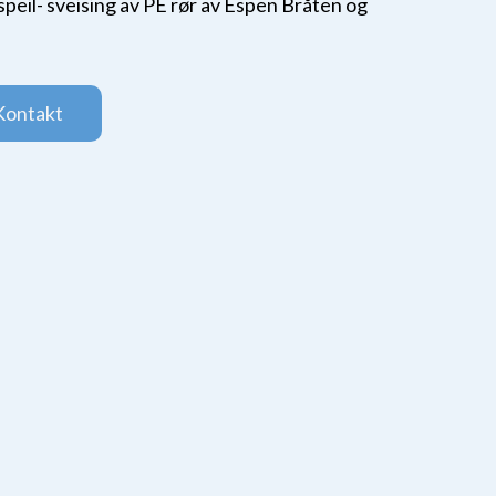
speil- sveising av PE rør av Espen Bråten og
Kontakt