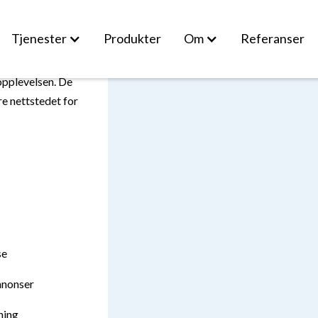
Tjenester
Produkter
Om
Referanser
opplevelsen. De
re nettstedet for
se
nnonser
ning