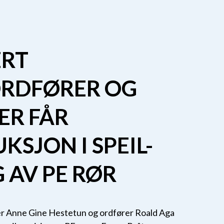
ERT
ORDFØRER OG
ER FÅR
KSJON I SPEIL-
G AV PE RØR
er Anne Gine Hestetun og ordfører Roald Aga