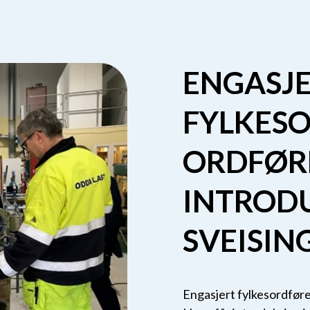
ENGASJ
FYLKES
ORDFØR
INTRODU
SVEISIN
Engasjert fylkesordfør