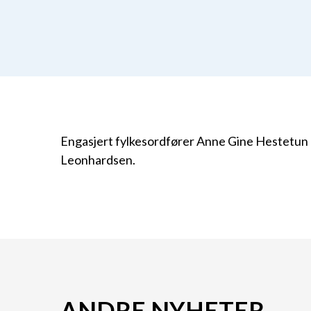
Engasjert fylkesordfører Anne Gine Hestetun og
Leonhardsen.
ANDRE NYHETER