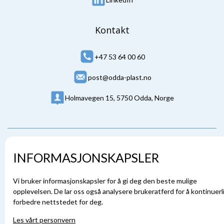
Kontakt
+47 53 64 00 60
post@odda-plast.no
Holmavegen 15, 5750 Odda, Norge
INFORMASJONSKAPSLER
© Odda Plast AS
Nettside levert av Horn Media
Vi bruker informasjonskapsler for å gi deg den beste mulige
opplevelsen. De lar oss også analysere brukeratferd for å kontinuerl
Personvern
forbedre nettstedet for deg.
Les vårt personvern