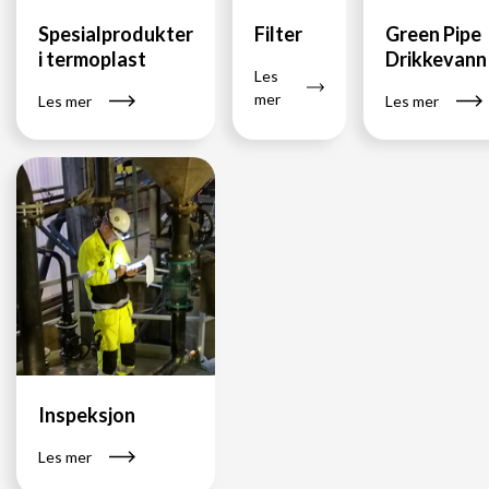
Spesialprodukter
Filter
Green Pipe
i termoplast
Drikkevann
Les
mer
Les mer
Les mer
Inspeksjon
Les mer