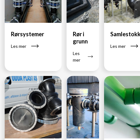
Rørsystemer
Rør i
Samlestokk
grunn
Les mer
Les mer
Les
mer